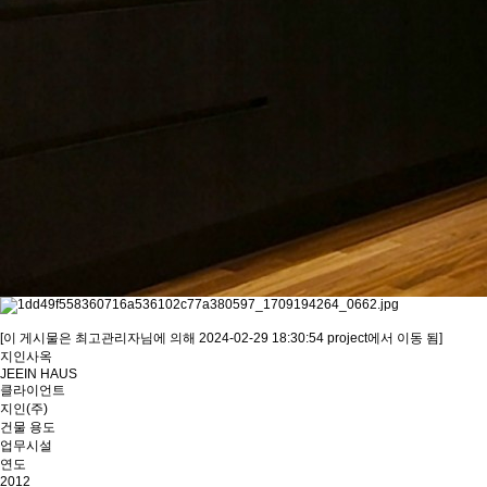
[이 게시물은 최고관리자님에 의해 2024-02-29 18:30:54 project에서 이동 됨]
지인사옥
JEEIN HAUS
클라이언트
지인(주)
건물 용도
업무시설
연도
2012