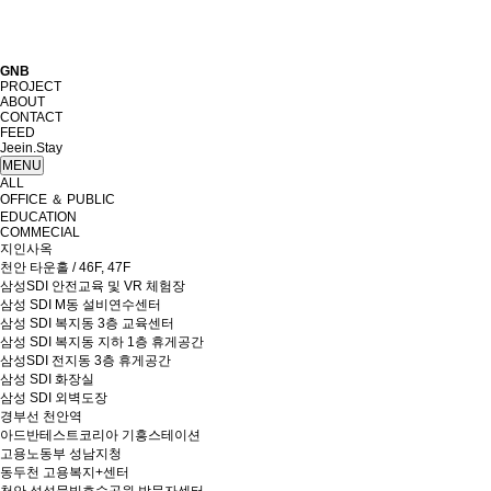
GNB
PROJECT
ABOUT
CONTACT
FEED
Jeein.Stay
MENU
ALL
OFFICE ＆ PUBLIC
EDUCATION
COMMECIAL
지인사옥
천안 타운홀 / 46F, 47F
삼성SDI 안전교육 및 VR 체험장
삼성 SDI M동 설비연수센터
삼성 SDI 복지동 3층 교육센터
삼성 SDI 복지동 지하 1층 휴게공간
삼성SDI 전지동 3층 휴게공간
삼성 SDI 화장실
삼성 SDI 외벽도장
경부선 천안역
아드반테스트코리아 기흥스테이션
고용노동부 성남지청
동두천 고용복지+센터