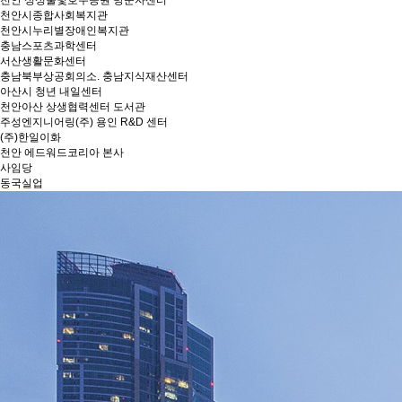
천안 성성물빛호수공원 방문자센터
천안시종합사회복지관
천안시누리별장애인복지관
충남스포츠과학센터
서산생활문화센터
충남북부상공회의소. 충남지식재산센터
아산시 청년 내일센터
천안아산 상생협력센터 도서관
주성엔지니어링(주) 용인 R&D 센터
(주)한일이화
천안 에드워드코리아 본사
사임당
동국실업