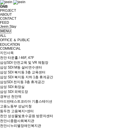
GNB
PROJECT
ABOUT
CONTACT
FEED
Jeein.Stay
MENU
ALL
OFFICE ＆ PUBLIC
EDUCATION
COMMECIAL
지인사옥
천안 타운홀 / 46F, 47F
삼성SDI 안전교육 및 VR 체험장
삼성 SDI M동 설비연수센터
삼성 SDI 복지동 3층 교육센터
삼성 SDI 복지동 지하 1층 휴게공간
삼성SDI 전지동 3층 휴게공간
삼성 SDI 화장실
삼성 SDI 외벽도장
경부선 천안역
아드반테스트코리아 기흥스테이션
고용노동부 성남지청
동두천 고용복지+센터
천안 성성물빛호수공원 방문자센터
천안시종합사회복지관
천안시누리별장애인복지관