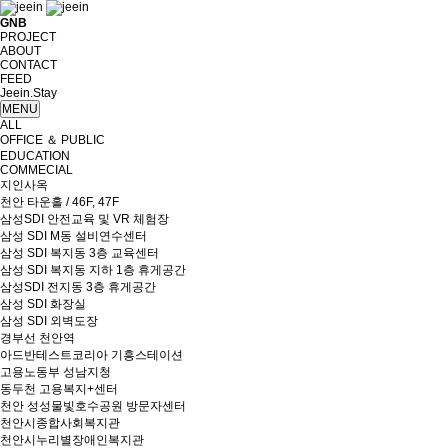
GNB
PROJECT
ABOUT
CONTACT
FEED
Jeein.Stay
MENU
ALL
OFFICE ＆ PUBLIC
EDUCATION
COMMECIAL
지인사옥
천안 타운홀 / 46F, 47F
삼성SDI 안전교육 및 VR 체험장
삼성 SDI M동 설비연수센터
삼성 SDI 복지동 3층 교육센터
삼성 SDI 복지동 지하 1층 휴게공간
삼성SDI 전지동 3층 휴게공간
삼성 SDI 화장실
삼성 SDI 외벽도장
경부선 천안역
아드반테스트코리아 기흥스테이션
고용노동부 성남지청
동두천 고용복지+센터
천안 성성물빛호수공원 방문자센터
천안시종합사회복지관
천안시누리별장애인복지관