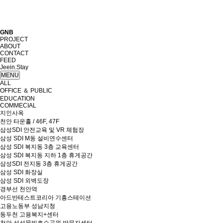
GNB
PROJECT
ABOUT
CONTACT
FEED
Jeein.Stay
MENU
ALL
OFFICE ＆ PUBLIC
EDUCATION
COMMECIAL
지인사옥
천안 타운홀 / 46F, 47F
삼성SDI 안전교육 및 VR 체험장
삼성 SDI M동 설비연수센터
삼성 SDI 복지동 3층 교육센터
삼성 SDI 복지동 지하 1층 휴게공간
삼성SDI 전지동 3층 휴게공간
삼성 SDI 화장실
삼성 SDI 외벽도장
경부선 천안역
아드반테스트코리아 기흥스테이션
고용노동부 성남지청
동두천 고용복지+센터