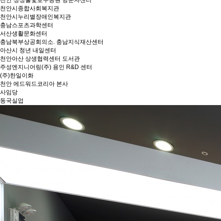
천안 성성물빛호수공원 방문자센터
천안시종합사회복지관
천안시누리별장애인복지관
충남스포츠과학센터
서산생활문화센터
충남북부상공회의소. 충남지식재산센터
아산시 청년 내일센터
천안아산 상생협력센터 도서관
주성엔지니어링(주) 용인 R&D 센터
(주)한일이화
천안 에드워드코리아 본사
사임당
동국실업