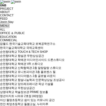
GNB
PROJECT
ABOUT
CONTACT
FEED
Jeein.Stay
MENU
ALL
OFFICE ＆ PUBLIC
EDUCATION
COMMECIAL
잡월드 한국기술교육대학교 로복공학연구소
한국기술교육대학교 국제교육센터
순천향대학교 TOUCH & TECH SHOP
순천향대학교 향설관 무한상상공간
순천향대학교 학예관 미디어인사이드 드론스튜디오
순천향대학교 학예관 VR 스튜디오
순천향대학교 산학협력관 2층 말랑말랑 스튜디오
순천향대학교 유니토피아관 3층 플로렌스 힐
순천향대학교 미디어랩스 2층 글로벌 라운지
순천향대학교 향설나눔학과 인문학상상실 조성공사
순천향대학교 앙뜨레프레너관 옥상 가설물
순천향대학교 무한상상공간
상명대학교 학술정보관 PRIME 정보홀
청년아지트 나와유 2호점 (배방점)
아산 월랑초등학교 쉼이 있는 커뮤니티 공간
천안 희망초등학교 돌봄교실, 누리마루