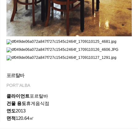
포르탈바
PORT'ALBA
클라이언트
포르탈바
건물 용도
휴게음식점
연도
2013
면적
120.64㎡